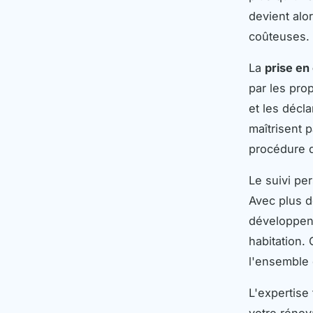
devient alo
coûteuses.
La
prise en
par les pro
et les décl
maîtrisent 
procédure q
Le suivi pe
Avec plus d
développent
habitation.
l'ensemble 
L'expertise
votre rénov