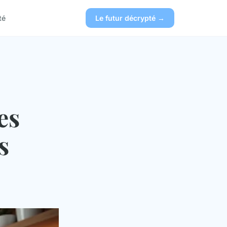
té
Le futur décrypté →
es
s