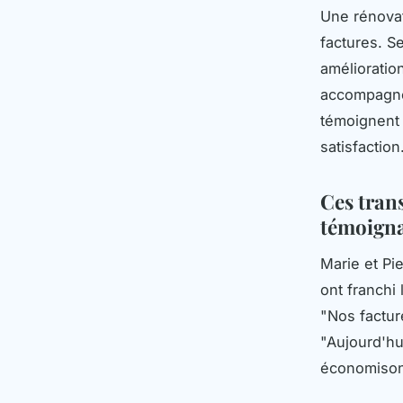
Une rénovat
factures. S
amélioratio
accompagne
témoignent 
satisfaction
Ces tran
témoigna
Marie et Pi
ont franchi
"Nos factur
"Aujourd'hu
économison