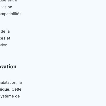
 vision
mpatibilités
de la
ces et
ation
ovation
bitation, là
nique
. Cette
 système de