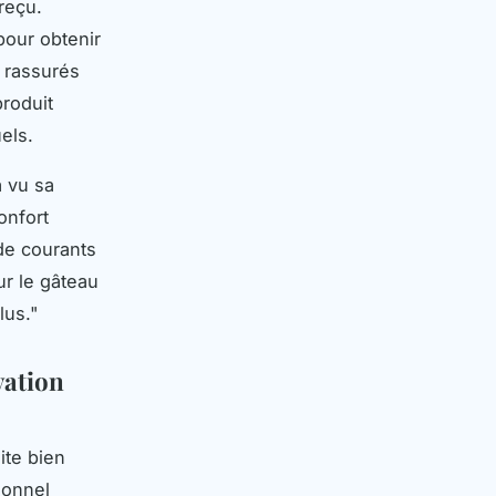
reçu.
pour obtenir
a rassurés
produit
els.
a vu sa
onfort
de courants
ur le gâteau
lus."
vation
ite bien
ionnel