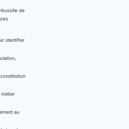
réussite de
nces
r identifier
olation,
constitution
 métier
dement au