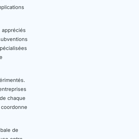
mplications
s appréciés
 subventions
spécialisées
de
périmentés.
entreprises
 de chaque
ui coordonne
obale de
euse entre