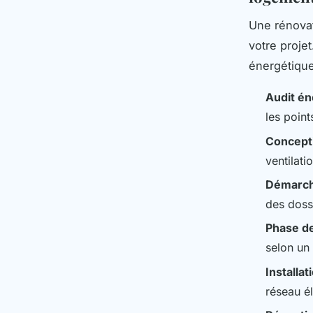
Une rénovat
votre proje
énergétique
Audit éne
les point
Concepti
ventilati
Démarch
des doss
Phase de
selon un
Installat
réseau é