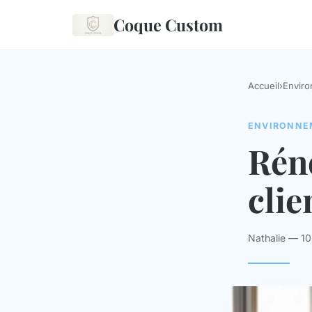
Coque Custom
Accueil
›
Envir
ENVIRONNE
Réno
clie
Nathalie — 1