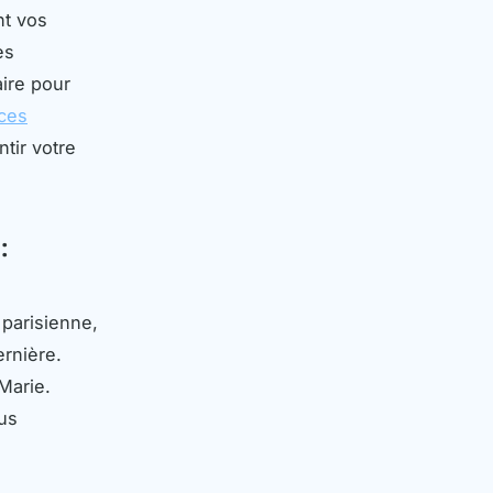
nt vos
es
ire pour
ices
tir votre
:
 parisienne,
rnière.
Marie.
ous