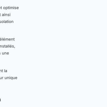
t optimise
 ainsi
solation
'élément
nstallés,
s une
t la
eur unique
n