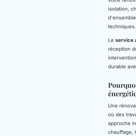
isolation, c
d'ensemble 
techniques.
Le
service
réception d
intervention
durable avec
Pourquoi
énergéti
Une rénovat
où des trav
approche in
chauffage, l