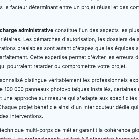
rs le facteur déterminant entre un projet réussi et des co
 charge administrative
constitue l'un des aspects les plu
priétaires. Les démarches d'autorisation, les dossiers de
arations préalables sont autant d'étapes que les équipes 
parfaitement. Cette expertise permet d'éviter les erreurs 
ui pourraient retarder ou compromettre votre projet.
rsonnalisé distingue véritablement les professionnels ex
e 100 000 panneaux photovoltaïques installés, certaines 
 une approche sur mesure qui s'adapte aux spécificités
 Chaque projet bénéficie ainsi d'un interlocuteur dédié q
des interventions.
 technique multi-corps de métier garantit la cohérence gl
ation. Les professionnels veillent à l'intégration harmoni