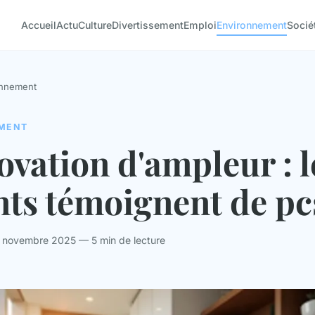
Accueil
Actu
Culture
Divertissement
Emploi
Environnement
Socié
onnement
MENT
vation d'ampleur : l
nts témoignent de pc
0 novembre 2025 — 5 min de lecture