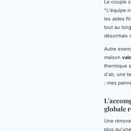
Le couple s
"L'équipe n
les aides f
tout au lon
désormais s
Autre exemp
maison
val
thermique s
d'air, une 
: mes panne
L'accomp
globale r
Une rénovat
plus qu'une